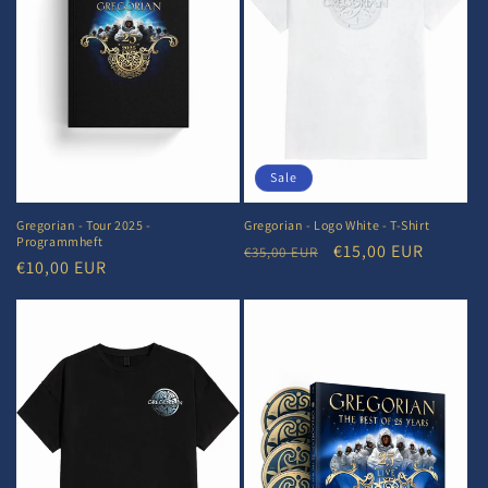
Sale
Gregorian - Tour 2025 -
Gregorian - Logo White - T-Shirt
Programmheft
Normaler
Verkaufspreis
€15,00 EUR
€35,00 EUR
Normaler
€10,00 EUR
Preis
Preis