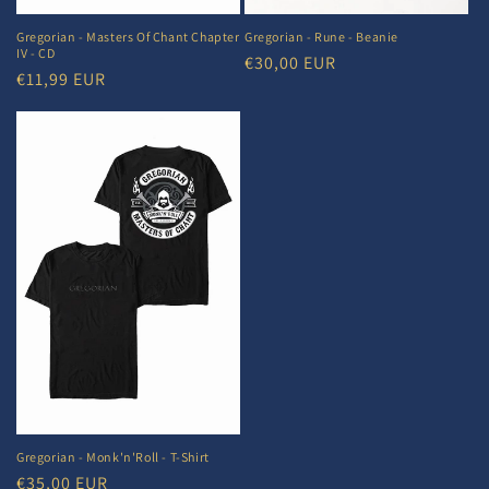
Gregorian - Masters Of Chant Chapter
Gregorian - Rune - Beanie
IV - CD
Normaler
€30,00 EUR
Normaler
€11,99 EUR
Preis
Preis
Gregorian - Monk'n'Roll - T-Shirt
Normaler
€35,00 EUR