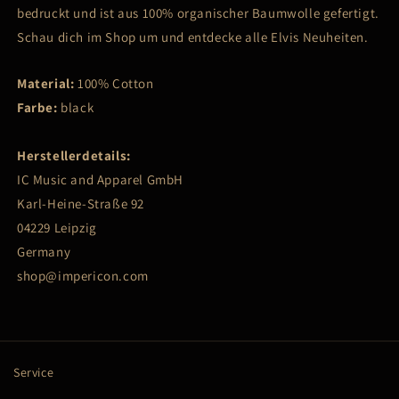
Of
Of
bedruckt und ist aus 100% organischer Baumwolle gefertigt.
Elvis
Elvis
Schau dich im Shop um und entdecke alle Elvis Neuheiten.
-
-
Tote
Tote
Bag
Bag
Material:
100% Cotton
Farbe:
black
Herstellerdetails:
IC Music and Apparel GmbH
Karl-Heine-Straße 92
04229 Leipzig
Germany
shop@impericon.com
Service