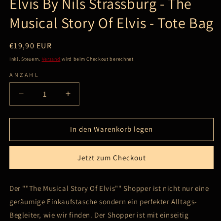
Elvis By Nils Strassburg - The
Musical Story Of Elvis - Tote Bag
Normaler
€19,90 EUR
Preis
Inkl. Steuern.
Versand
wird beim Checkout berechnet
ANZAHL
Verringere
Erhöhe
die
die
Menge
Menge
für
für
In den Warenkorb legen
Elvis
Elvis
By
By
Jetzt zum Checkout
Nils
Nils
Strassburg
Strassburg
-
-
Der ""The Musical Story Of Elvis"" Shopper ist nicht nur eine
The
The
geräumige Einkaufstasche sondern ein perfekter Alltags-
Musical
Musical
Story
Story
Begleiter, wie wir finden. Der Shopper ist mit einseitig