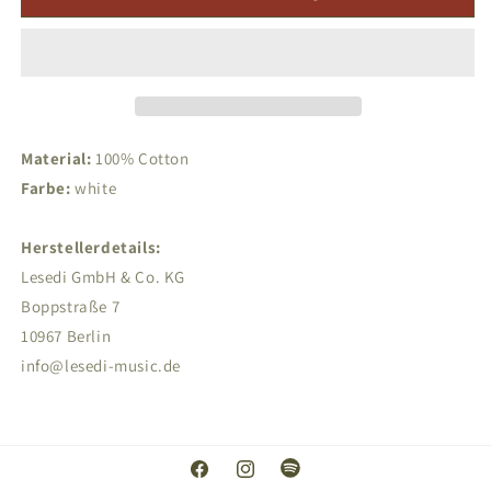
Freundeskreis
Freundeskreis
-
-
FK
FK
Classic
Classic
Logo
Logo
White
White
-
-
Material:
100% Cotton
T-
T-
Farbe:
white
Shirt
Shirt
Herstellerdetails:
Lesedi GmbH & Co. KG
Boppstraße 7
10967 Berlin
info@lesedi-music.de
Facebook
Instagram
Spotify