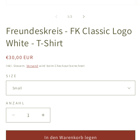
Medien
M
1
2
in
in
von
1
/
2
Modal
M
öffnen
ö
Freundeskreis - FK Classic Logo
White - T-Shirt
Normaler
€30,00 EUR
Preis
Inkl. Steuern.
Versand
wird beim Checkout berechnet
SIZE
ANZAHL
Verringere
Erhöhe
die
die
Menge
Menge
für
für
In den Warenkorb legen