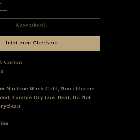
e
Erhöhe
die
Menge
Ausverkauft
für
Karat
-
Jetzt zum Checkout
Band
2025
-
% Cotton
T-
an
Shirt
se:
Machine Wash Cold
,
Non-chlorine
eded
,
Tumble Dry Low Heat
,
Do Not
Dryclean
ils: