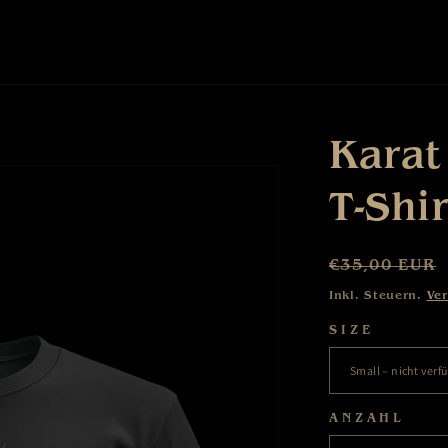
Karat
T-Shir
Normaler
€35,00 EUR
Preis
Inkl. Steuern.
Ve
SIZE
ANZAHL