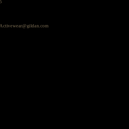
5
eActivewear@gildan.com