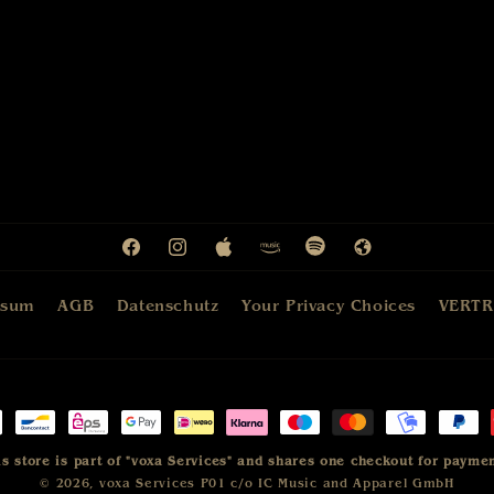
Facebook
Instagram
Apple
Amazon
Spotify
Web
ssum
AGB
Datenschutz
Your Privacy Choices
VERTR
methoden
is store is part of "voxa Services" and shares one checkout for paymen
© 2026,
voxa Services P01
c/o IC Music and Apparel GmbH