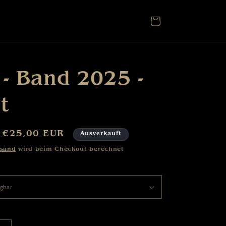
Warenkorb
 - Band 2025 -
t
Verkaufspreis
€25,00 EUR
Ausverkauft
rsand
wird beim Checkout berechnet