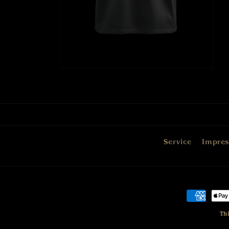
Service
Impre
Zahlungs
Th