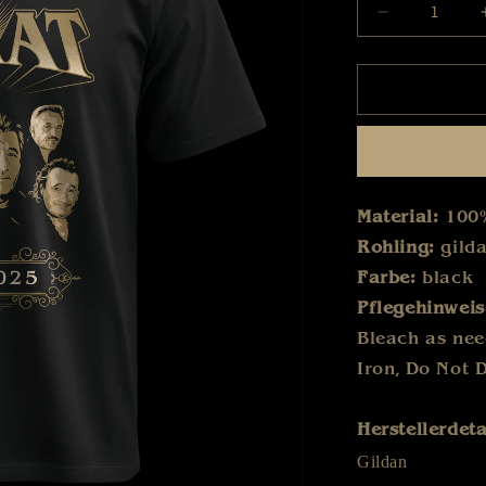
Verringer
die
Menge
für
Karat
-
Band
2025
-
Material:
100
T-
Rohling:
gild
Shirt
Farbe:
black
Pflegehinwei
Bleach as ne
Iron
,
Do Not 
Herstellerdeta
Gildan