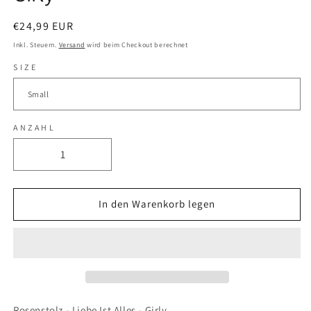
Normaler
€24,99 EUR
Preis
Inkl. Steuern.
Versand
wird beim Checkout berechnet
SIZE
ANZAHL
Verringere
Erhöhe
die
die
Menge
Menge
für
für
In den Warenkorb legen
Rosenstolz
Rosenstolz
-
-
Liebe
Liebe
Ist
Ist
Alles
Alles
-
-
Girly
Girly
Rosenstolz - Liebe Ist Alles - Girly