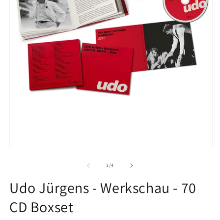
Medien
M
1
2
in
in
von
1
/
4
Modal
M
öffnen
ö
Udo Jürgens - Werkschau - 70
CD Boxset