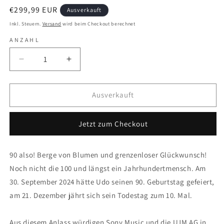
Normaler
€299,99 EUR
Ausverkauft
Preis
Inkl. Steuern.
Versand
wird beim Checkout berechnet
ANZAHL
Verringere
Erhöhe
die
die
Menge
Menge
für
für
Ausverkauft
Udo
Udo
Jürgens
Jürgens
Jetzt zum Checkout
-
-
Werkschau
Werkschau
-
-
90 also! Berge von Blumen und grenzenloser Glückwunsch!
70
70
Noch nicht die 100 und längst ein Jahrhundertmensch. Am
CD
CD
Boxset
Boxset
30. September 2024 hätte Udo seinen 90. Geburtstag gefeiert,
am 21. Dezember jährt sich sein Todestag zum 10. Mal.
Aus diesem Anlass würdigen Sony Music und die UJM AG in