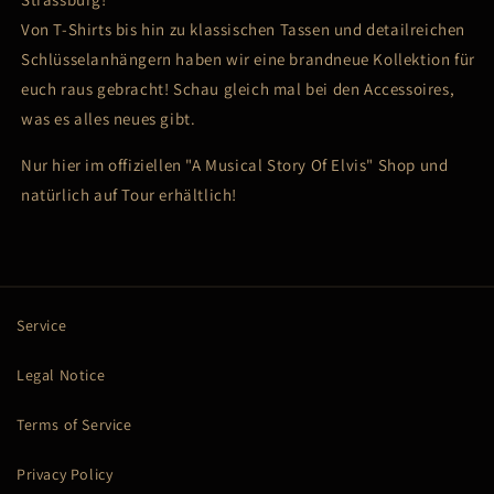
Of
Of
Von T-Shirts bis hin zu klassischen Tassen und detailreichen
Elvis
Elvis
Schlüsselanhängern haben wir eine brandneue Kollektion für
Set
Set
euch raus gebracht! Schau gleich mal bei den Accessoires,
Of
Of
3
3
was es alles neues gibt.
-
-
Postcards
Postcards
Nur hier im offiziellen "A Musical Story Of Elvis" Shop und
natürlich auf Tour erhältlich!
Service
Legal Notice
Terms of Service
Privacy Policy