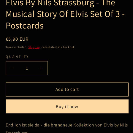
Elvis By Nils Strassburg - The
Musical Story Of Elvis Set Of 3 -
Postcards
Regular
€5,90 EUR
price
Taxes included.
Shipping
calculated at checkout.
QUANTITY
Decrease
Increase
quantity
quantity
for
for
Elvis
Elvis
Add to cart
By
By
Nils
Nils
Buy it now
Strassburg
Strassburg
-
-
The
The
Endlich ist sie da - die brandneue Kollektion von Elvis by Nils
Musical
Musical
Strassburg!
Story
Story